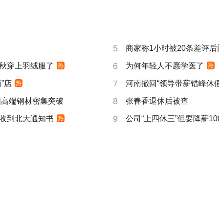
5
商家称1小时被20条差评
6
秋穿上羽绒服了
为何年轻人不愿学医了
热
热
7
”店
河南撤回“领导带薪错峰休假
热
8
国高端钢材密集突破
张春香退休后被查
9
收到北大通知书
公司“上四休三”但要降薪10
热