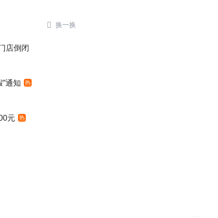

换一换
后门店倒闭
”通知
热
00元
热