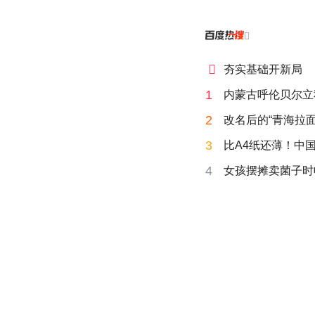


夯实基础开新局
1
内蒙古呼伦贝尔立
2
改名后的“青海拉面
3
比A4纸还薄！中
4
女孩摆摊卖菌子时