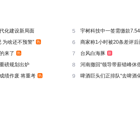
5
代化建设新局面
宇树科技中一签需缴款7.5
6
吧 为啥还不预警”
商家称1小时被20条差评
热
7
的来了
台风白海豚
热
新
8
重磅规划出炉
河南撤回“领导带薪错峰休假
9
成绩作废 将重考
啤酒巨头们正排队“去啤酒化
热