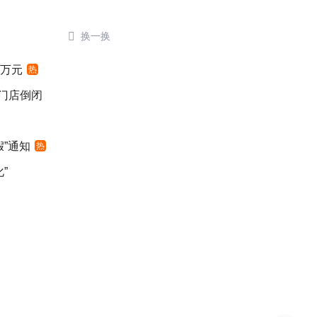

换一换
4万元
热
后门店倒闭
”通知
热
”